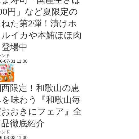
100円」など夏限定の
旨ねた第2弾！漬けホ
タルイカや本鮪ほほ肉
も登場中
レンド
6-07-31 11:30
関西限定！和歌山の恵
みを味わう『和歌山毎
度おおきにフェア』全
商品徹底紹介
レンド
6-08-03 11:30