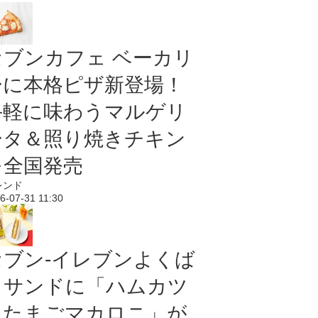
セブンカフェ ベーカリ
ーに本格ピザ新登場！
手軽に味わうマルゲリ
ータ＆照り焼きチキン
を全国発売
レンド
6-07-31 11:30
セブン‐イレブンよくば
りサンドに「ハムカツ
＆たまごマカロニ」が