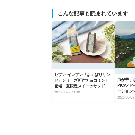
こんな記事も読まれています
セブン‐イレブン「よくばりサン
虫が苦手
ド」シリーズ新作チョコミント
PICA×
登場｜夏限定スイーツサンドの
ーション
爽快な魅力
2026-08-06 11:30
2026-08-05 