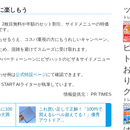
に楽しもう
ト
202
は、2枚目無料や半額のセット割引、サイドメニューの特価
です。
らせるうえ、コスパ重視の方にもうれしいキャンペーン。
ため、混雑を避けてスムーズに受け取れます。
ト
やパーティーシーンにピザハットのピザ＆サイドメニュー
わせ例は
公式特設ページ
にて確認できます。
 START AIライターが執筆しています。
情報提供元： PR TIMES
ト
202
に100
これ買い足して正解！「100均で
の大満
買えるレベル超えてる！」優秀
アウトドア...