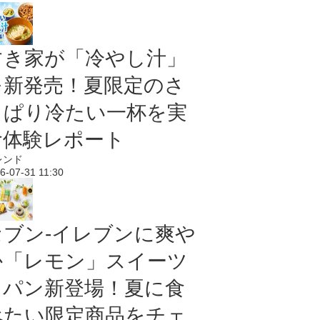
すき家が「冷やし汁」
を新発売！夏限定のさ
っぱり冷たい一杯を実
食体験レポート
レンド
6-07-31 11:30
セブン‐イレブンに爽や
か「レモン」スイーツ
＆パン新登場！夏に食
べたい限定商品をチェ