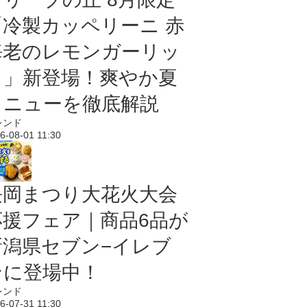
「冷製カッペリーニ 赤
海老のレモンガーリッ
ク」新登場！爽やか夏
メニューを徹底解説
レンド
6-08-01 11:30
長岡まつり大花火大会
応援フェア｜商品6品が
新潟県セブン−イレブ
ンに登場中！
レンド
6-07-31 11:30