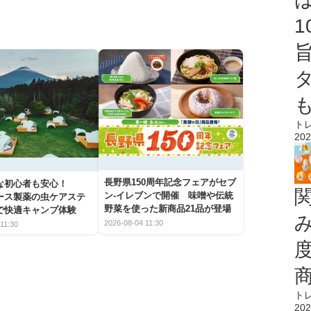
ト
202
長野県150周年記念フェアがセブ
な初心者も安心！
ン-イレブンで開催 味噌や伝統
アース製薬の虫ケアステ
野菜を使った新商品21品が登場
で快適キャンプ体験
2026-08-04 11:30
11:30
ト
202