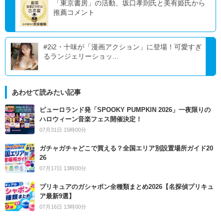
「東京書房」の活動、坂口孝則氏と美有姫氏から
推薦コメント
#2i2・十味が「漫画アクション」に登場！可愛すぎ
るランジェリーショッ...
あわせて読みたい記事
ピューロランド発「SPOOKY PUMPKIN 2026」一夜限りの
ハロウィーン音楽フェス開催決定！
07月31日 15時00分
ガチャガチャどこで買える？全国エリア別設置場所ガイド20
26
07月17日 13時00分
プリキュアのガシャポン全種類まとめ2026【名探偵プリキュ
ア最新9選】
07月16日 13時00分