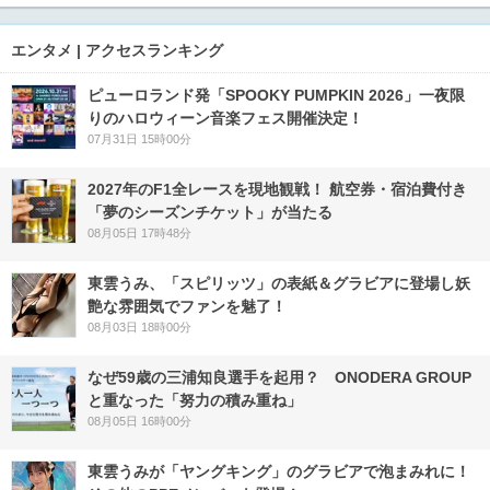
エンタメ | アクセスランキング
ピューロランド発「SPOOKY PUMPKIN 2026」一夜限
りのハロウィーン音楽フェス開催決定！
07月31日 15時00分
2027年のF1全レースを現地観戦！ 航空券・宿泊費付き
「夢のシーズンチケット」が当たる
08月05日 17時48分
東雲うみ、「スピリッツ」の表紙＆グラビアに登場し妖
艶な雰囲気でファンを魅了！
08月03日 18時00分
なぜ59歳の三浦知良選手を起用？ ONODERA GROUP
と重なった「努力の積み重ね」
08月05日 16時00分
東雲うみが「ヤングキング」のグラビアで泡まみれに！