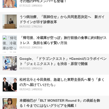
その他のPPEメンバーも登場！
07月31日 19時00分
うつ病治療、「医師任せ」から共同意思決定へ 新ガイ
ドラインが示す診療改革
08月03日 17時25分
「帰宅後、冷蔵庫が空っぽ」旅行前後の食事に約5割がス
トレス 負担を減らす賢い方法
08月01日 20時33分
Google、「ドラゴンクエスト」×Geminiのコラボイベン
ト「ジェミニクエスト」を渋谷・原宿で開催
08月03日 18時42分
松村北斗と今田美桜、急逝した東野圭吾氏へ誓う「多く
の方へ届けていけたら」
08月04日 14時00分
本郷柚巴が「BLT MONSTER Round 9」の表紙を飾
る！今までにはないグラビアを掲載！