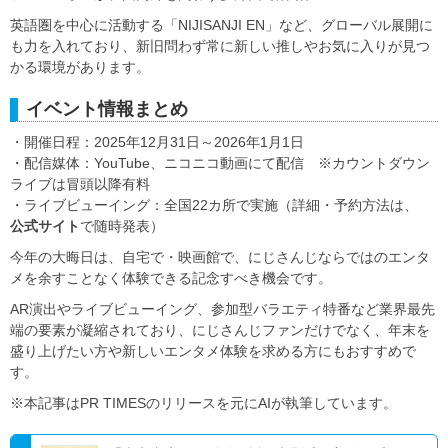
英語圏を中心に活動する「NIJISANJI EN」など、グローバル展開に
も力を入れており、新旧問わず常に新しい推しやお気に入りが見つ
かる環境があります。
イベント情報まとめ
・開催日程：2025年12月31日～2026年1月1日
・配信媒体：YouTube、ニコニコ動画にて配信 ※カウントダウン
ライブは冒頭以降有料
・ライブビューイング：全国22カ所で実施（詳細・予約方法は、
公式サイト
で随時発表）
今年の大晦日は、自宅で・映画館で、にじさんじならではのエンタ
メを余すことなく体験できる記念すべき機会です。
AR演出やライブビューイング、参加型バラエティ特番など業界最先
端の要素が凝縮されており、にじさんじファンだけでなく、年末を
盛り上げたい方や新しいエンタメ体験を求める方にもおすすめで
す。
※本記事はPR TIMESのリリースを元にAIが執筆しています。