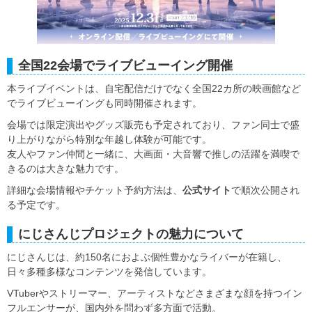
全国22会場でライブビューイング開催
本ライブイベントは、自宅配信だけでなく全国22カ所の映画館など
でライブビューイングも同時開催されます。
会場では限定演出やグッズ販売も予定されており、ファン同士で盛
り上がりながら特別な年越し体験が可能です。
友人やファン仲間と一緒に、大画面・大音響で推しの活躍を満喫で
きるのは大きな魅力です。
詳細な会場情報やチケット予約方法は、
公式サイト
で順次公開され
る予定です。
にじさんじプロジェクトの魅力について
にじさんじは、約150名におよぶ個性豊かなライバーが在籍し、
日々多種多様なコンテンツを発信しています。
VTuberやストリーマー、アーティストなどさまざまな顔を持つイン
フルエンサーが、国内外を問わず多方面で活動。