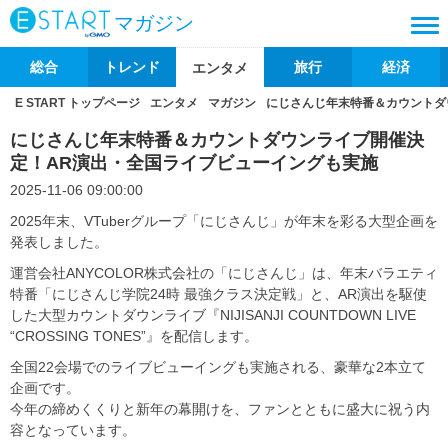
マガジン
総合
トレンド
旅行
経済
エンタメ
E START トップページ
エンタメ
マガジン
にじさんじ年末特番＆カウントダ
にじさんじ年末特番＆カウントダウンライブ開催決
定！AR演出・全国ライブビューイングも実施
2025-11-06 09:00:00
2025年末、VTuberグループ「にじさんじ」が年末を彩る大型企画を
発表しました。
運営会社ANYCOLOR株式会社の「にじさんじ」は、年末バラエティ
特番「にじさんじ学院24時 最強クラス決定戦」と、AR演出を駆使
した大型カウントダウンライブ『NIJISANJI COUNTDOWN LIVE
“CROSSING TONES”』を配信します。
全国22会場でのライブビューイングも実施される、豪華な2本立て
企画です。
今年の締めくくりと新年の幕開けを、ファンとともに盛大に祝う内
容となっています。