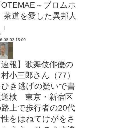
「OTEMAE～ブロムホ
フ 茶道を愛した異邦人
～」
行
6-08-02 15:00
【速報】歌舞伎俳優の
中村小三郎さん（77）
をひき逃げの疑いで書
類送検 東京・新宿区
の路上で歩行者の20代
女性をはねてけがをさ