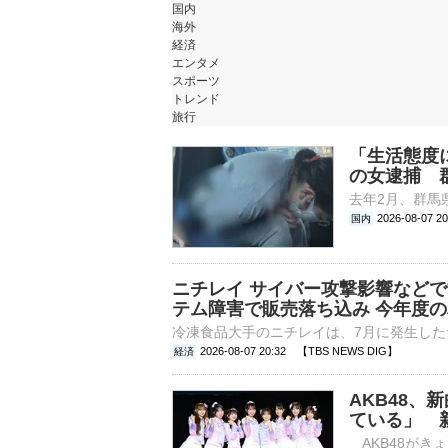
国内
海外
経済
エンタメ
スポーツ
トレンド
旅行
「生活態度
の女逮捕 
2026-08-07 
国内
ニチレイ サイバー攻撃影響などで
テム障害で販売落ち込み 今年度
2026-08-07 20:32 【TBS NEWS DIG】
経済
AKB48、
ている」 