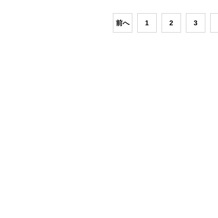
前へ
1
2
3