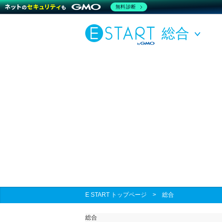
無料診断
総合
E START トップページ
>
総合
総合