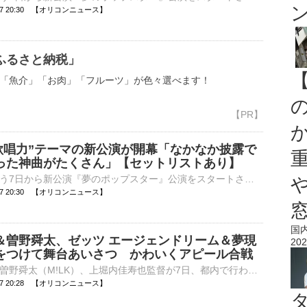
8-07 20:30 【オリコンニュース】
ふるさと納税」
「魚介」「お肉」「フルーツ」が色々選べます！
“歌唱力”テーマの新公演が開幕「なかなか披露で
った神曲がたくさん」【セットリストあり】
AKB48がきょう7日から新公演『夢のポップスター』公演をスタートさせた。初公演に先駆け、初日メンバーの新井彩永、久保姫菜乃、倉野尾成美、坂川陽香、髙橋彩音、山内瑞葵、山口結愛、山﨑 空が公開ゲネプロ＆取⋯
8-07 20:30 【オリコンニュース】
国
＆曽野舜太、ゼッツ エージェンドリーム＆夢現
202
をつけて舞台あいさつ かわいくアピール合戦
今井竜太郎、曽野舜太（M!LK）、上堀内佳寿也監督が7日、都内で行われた映画『仮面ライダーゼッツ さよならのミッション』の公開御礼舞台あいさつに登壇した。 【全身ショット】ブラック基調の衣装でさわやかに登⋯
8-07 20:28 【オリコンニュース】