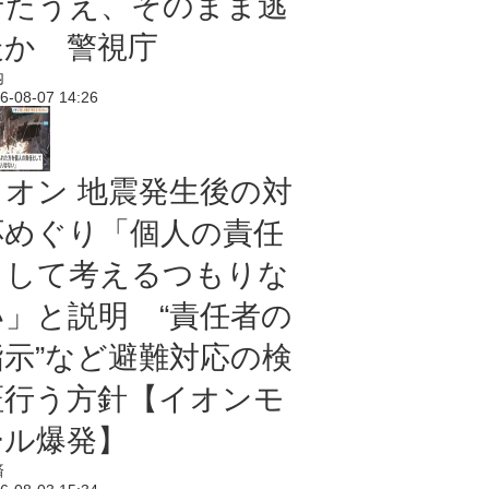
せたうえ、そのまま逃
走か 警視庁
内
6-08-07 14:26
イオン 地震発生後の対
応めぐり「個人の責任
として考えるつもりな
い」と説明 “責任者の
指示”など避難対応の検
証行う方針【イオンモ
ール爆発】
済