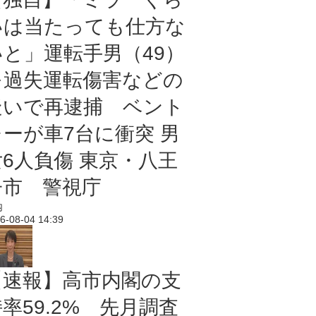
いは当たっても仕方な
いと」運転手男（49）
を過失運転傷害などの
疑いで再逮捕 ベント
レーが車7台に衝突 男
女6人負傷 東京・八王
子市 警視庁
内
6-08-04 14:39
【速報】高市内閣の支
率59.2% 先月調査