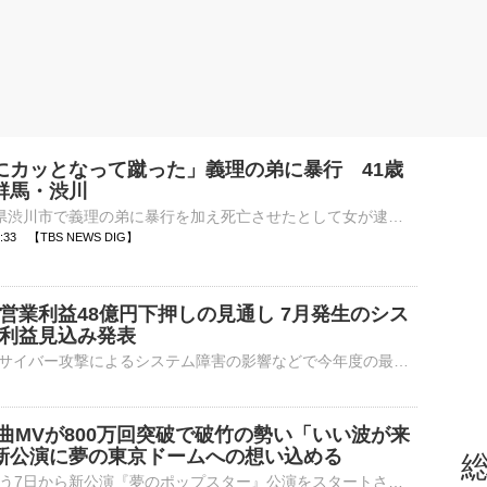
にカッとなって蹴った」義理の弟に暴行 41歳
群馬・渋川
去年2月、群馬県渋川市で義理の弟に暴行を加え死亡させたとして女が逮捕された事件で、女は「生活態度を注意したところ反抗的な態度だったので、カッとなってやった」という趣旨の供述をしていることが分かりました。…
20:33 【TBS NEWS DIG】
営業利益48億円下押しの見通し 7月発生のシス
の利益見込み発表
冷凍食品大手のニチレイは、7月に発生したサイバー攻撃によるシステム障害の影響などで今年度の最終的な利益が当初の想定より48億円下押しされる見込みだと明らかにしました。ニチレイが発表した12月までの業績予…
新曲MVが800万回突破で破竹の勢い「いい波が来
新公演に夢の東京ドームへの想い込める
総
AKB48がきょう7日から新公演『夢のポップスター』公演をスタートさせた。初公演に先駆け、初日メンバーの新井彩永、久保姫菜乃、倉野尾成美、坂川陽香、髙橋彩音、山内瑞葵、山口結愛、山﨑 空が公開ゲネプロ＆取⋯