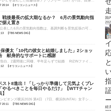
7月末に読売テレビを退社した佐藤佳奈アナウンサー（29）が7日、自身のインスタグラムでお笑いコンビ・レインボーの池田直人（32）との結婚を発表した。 【写真】佐藤佳奈アナ、読売テレビ退社 新大阪駅で笑顔の⋯
8-07 20:14 【オリコンニュース】
」戦後最長の拡大期なるか？ 6月の景気動向指
国
で据え置き
202
きょう内閣府が公表した6月の景気動向指数は、基調判断を景気拡張の可能性が高いことを示す「改善」に据え置きました。景気拡大期が戦後最長の「いざなみ景気」に並んだ可能性があります。内閣府が公表した6月の景気…
20:13 【TBS NEWS DIG】
】久保優太「10代の彼女と結婚しました」2ショッ
告 献身的なサポートに感謝
■出会って6日で告白、2週間後に同棲、半年足らずで結婚 RIZINファイターの久保優太（38）が、かねてより交際していた10代の女性と結婚することを自身のYouTubeで報告した。動画には「奥さん」となった女性も登場⋯
7 20:12 【オリコンニュース】
ベスト8進出！「しっかり準備して元気よくプレ
「やるべきことを毎日やるだけ」【WTTチャン
浜】
■卓球 WTTチャンピオンズ横浜2026 第4日 （7日、横浜BUNTAI）女子シングルス2回戦で早田ひな（26、世界ランク7位）は、台湾の葉伊恬（18、同40位）をゲームカウント3ー1（11ー3、11…
-07 20:11 【TBS NEWS DIG】
経