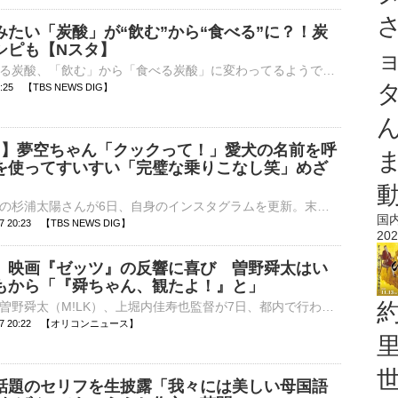
みたい「炭酸」が“飲む”から“食べる”に？！炭
シピも【Nスタ】
夏に飲みたくなる炭酸、「飲む」から「食べる炭酸」に変わってるようです！炭酸を使った裏技レシピもご紹介します。しょっぱさと甘さがマッチ！塩分補給もできるサイダー見た目も涼しげな炭酸ドリンク。都内の塩専門店…
20:25 【TBS NEWS DIG】
陽 】夢空ちゃん「クックって！」愛犬の名前を呼
を使ってすいすい「完璧な乗りこなし笑」めざ
俳優・タレントの杉浦太陽さんが6日、自身のインスタグラムを更新。末っ子の夢空（ゆめあ）ちゃんの成長の様子を動画で投稿しています。 杉浦太陽さんのインスタグラム投稿より 杉浦太陽さんの…
国
-07 20:23 【TBS NEWS DIG】
202
、映画『ゼッツ』の反響に喜び 曽野舜太はい
もから「『舜ちゃん、観たよ！』と」
今井竜太郎、曽野舜太（M!LK）、上堀内佳寿也監督が7日、都内で行われた映画『仮面ライダーゼッツ さよならのミッション』の公開御礼舞台あいさつに登壇した。 【集合ショット】揃って「滅」ポーズをする今井竜太⋯
8-07 20:22 【オリコンニュース】
話題のセリフを生披露「我々には美しい母国語