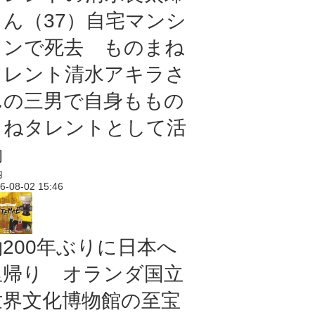
さん（37）自宅マンシ
ョンで死去 ものまね
タレント清水アキラさ
んの三男で自身ももの
まねタレントとして活
動
内
6-08-02 15:46
約200年ぶりに日本へ
里帰り オランダ国立
世界文化博物館の至宝