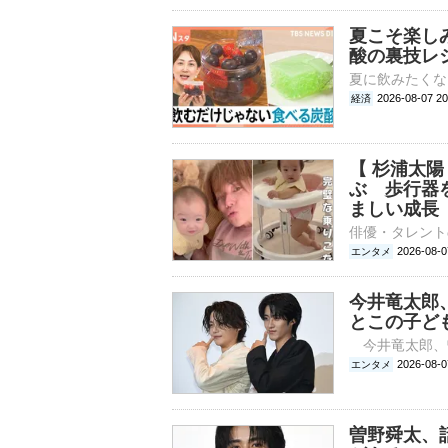
夏こそ楽し
酸の裏技レ
2026-08-07 
経済
【 杉浦太
ぶ 歩行器
ましい成長
2026-08
エンタメ
今井竜太郎
とこの子ど
2026-0
エンタメ
曽野舜太、