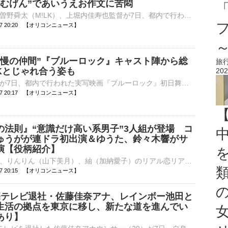
“むげん”であいうえお作文に苦悶
今井竜太郎、曽野舜太（M!LK）、上堀内佳寿也監督が7日、都内で行われた映画『仮面ライダーゼッツ さよならのミッション』の公開御礼舞台あいさつに登壇した。 【集合ショット】揃って「滅」ポーズをする今井竜太⋯
8-07 20:20 【オリコンニュース】
自慢の仲間”『ブルーロック』キャスト陣から総
旅
Kとじゃれ合う姿も
202
俳優の綱啓永が7日、都内で行われた実写映画『ブルーロック』初日舞台あいさつに登壇し、初日を迎えた心境を語った。 【集合ショット】圧巻⋯サッカーボールに囲まれる高橋文哉＆Kら豪華出演陣 この日は、綱の⋯
8-07 20:17 【オリコンニュース】
の法則』“意識だけ高い系男子”3人組が登場 コ
ゅうがが連ドラ初出演＆ゆうた、鈴々木響がサ
演【役柄紹介】
緑（橋本環奈）、りんりん（山下美月）、紬（加納愛子）のリアル恋リアが開幕 主演を橋本環奈が務め、韓国の俳優チェ・ジョンヒョプが共演、さらに漫画家の東村アキコ氏が自身初となる連続ドラマの原作・脚本・監⋯
8-07 20:15 【オリコンニュース】
売テレビ退社・佐藤佳奈アナ、レインボー池田と
生活の拠点を東京に移し、新たな道を進んでい
あり】