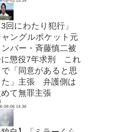
6-08-03 15:34
「3回にわたり犯行」
ジャングルポケット元
メンバー・斉藤慎二被
告に懲役7年求刑 これ
まで「同意があると思
った」主張 弁護側は
改めて無罪主張
内
6-08-06 14:36
【独自】「ミラーくら